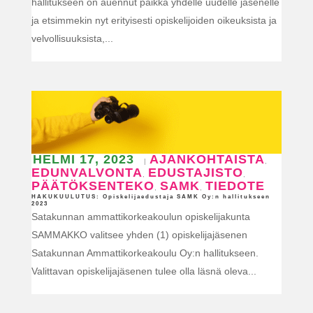
hallitukseen on auennut paikka yhdelle uudelle jäsenelle
ja etsimmekin nyt erityisesti opiskelijoiden oikeuksista ja
velvollisuuksista,...
HELMI 17, 2023
AJANKOHTAISTA
|
,
EDUNVALVONTA
EDUSTAJISTO
,
,
PÄÄTÖKSENTEKO
SAMK
TIEDOTE
,
,
HAKUKUULUTUS: Opiskelijaedustaja SAMK Oy:n hallitukseen
2023
Satakunnan ammattikorkeakoulun opiskelijakunta
SAMMAKKO valitsee yhden (1) opiskelijajäsenen
Satakunnan Ammattikorkeakoulu Oy:n hallitukseen.
Valittavan opiskelijajäsenen tulee olla läsnä oleva...