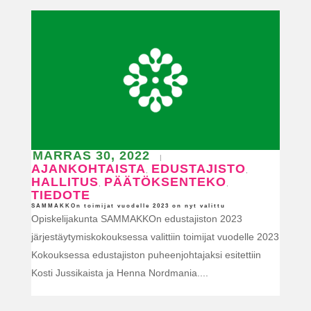
MARRAS 30, 2022
|
AJANKOHTAISTA
EDUSTAJISTO
,
,
HALLITUS
PÄÄTÖKSENTEKO
,
,
TIEDOTE
SAMMAKKOn toimijat vuodelle 2023 on nyt valittu
Opiskelijakunta SAMMAKKOn edustajiston 2023
järjestäytymiskokouksessa valittiin toimijat vuodelle 2023
Kokouksessa edustajiston puheenjohtajaksi esitettiin
Kosti Jussikaista ja Henna Nordmania....