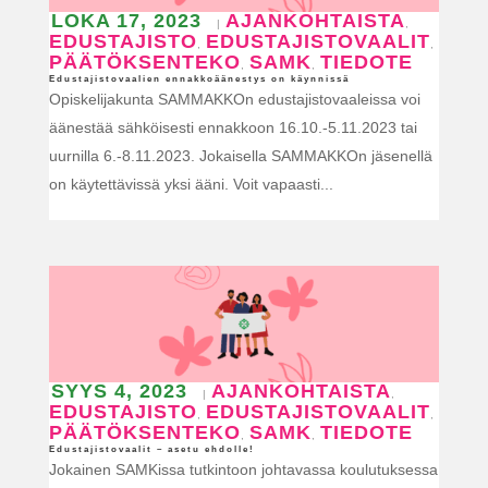
LOKA 17, 2023
AJANKOHTAISTA
|
,
EDUSTAJISTO
EDUSTAJISTOVAALIT
,
,
PÄÄTÖKSENTEKO
SAMK
TIEDOTE
,
,
Edustajistovaalien ennakkoäänestys on käynnissä
Opiskelijakunta SAMMAKKOn edustajistovaaleissa voi
äänestää sähköisesti ennakkoon 16.10.-5.11.2023 tai
uurnilla 6.-8.11.2023. Jokaisella SAMMAKKOn jäsenellä
on käytettävissä yksi ääni. Voit vapaasti...
SYYS 4, 2023
AJANKOHTAISTA
|
,
EDUSTAJISTO
EDUSTAJISTOVAALIT
,
,
PÄÄTÖKSENTEKO
SAMK
TIEDOTE
,
,
Edustajistovaalit – asetu ehdolle!
Jokainen SAMKissa tutkintoon johtavassa koulutuksessa