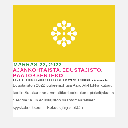
MARRAS 22, 2022
|
AJANKOHTAISTA
EDUSTAJISTO
,
,
PÄÄTÖKSENTEKO
Edustajiston syyskokous ja järjestäytymiskokous 29.11.2022
Edustajiston 2022 puheenjohtaja Aaro Ali-Hokka kutsuu
koolle Satakunnan ammattikorkeakoulun opiskelijakunta
SAMMAKKOn edustajiston sääntömääräiseen
syyskokoukseen. Kokous järjestetään...