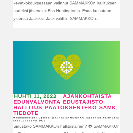
kevätkokouksessaan valinnut SAMMAKKOn hallituksen
uudeksi jäseneksi Esa Huntingtonin. Esaa kutsutaan
yleensä Jackiksi. Jack valittiin SAMMAKKOn...
HUHTI 11, 2023
AJANKOHTAISTA
|
,
EDUNVALVONTA
EDUSTAJISTO
,
,
HALLITUS
PÄÄTÖKSENTEKO
SAMK
,
,
,
TIEDOTE
Hakukuulutus: Opiskelijakunta SAMMAKKO täydentää hallitusta
loppuvuodeksi 2023
Sinustako SAMMAKKOn hallituslainen? 🐸 SAMMAKKOn