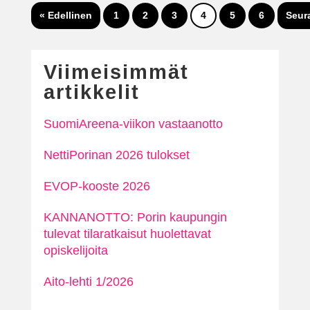
« Edellinen
1
2
3
4
5
6
Seur
Viimeisimmät
artikkelit
SuomiAreena-viikon vastaanotto
NettiPorinan 2026 tulokset
EVOP-kooste 2026
KANNANOTTO: Porin kaupungin
tulevat tilaratkaisut huolettavat
opiskelijoita
Aito-lehti 1/2026