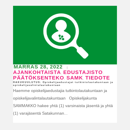
MARRAS 28, 2022
|
AJANKOHTAISTA
EDUSTAJISTO
,
,
PÄÄTÖKSENTEKO
SAMK
TIEDOTE
,
,
HAKUKUULUTUS: Opiskelijaedustajat tutkintolautakuntaan ja
opiskelijavalintalautakuntaan
Haemme opiskelijaedustajia tutkintolautakuntaan ja
opiskelijavalintalautakuntaan Opiskelijakunta
SAMMAKKO hakee yhtä (1) varsinaista jäsentä ja yhtä
(1) varajäsentä Satakunnan...