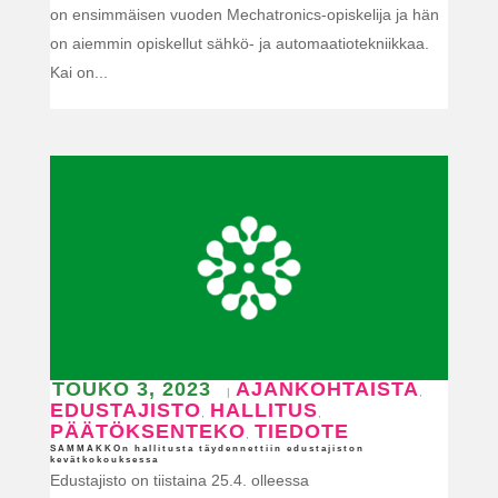
on ensimmäisen vuoden Mechatronics-opiskelija ja hän
on aiemmin opiskellut sähkö- ja automaatiotekniikkaa.
Kai on...
TOUKO 3, 2023
AJANKOHTAISTA
|
,
EDUSTAJISTO
HALLITUS
,
,
PÄÄTÖKSENTEKO
TIEDOTE
,
SAMMAKKOn hallitusta täydennettiin edustajiston
kevätkokouksessa
Edustajisto on tiistaina 25.4. olleessa