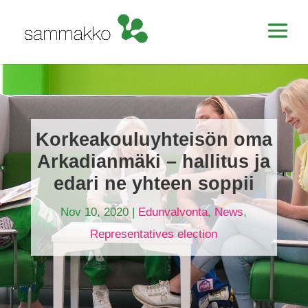
Korkeakouluyhteisön oma
Arkadianmäki – hallitus ja
edari ne yhteen soppii
Nov 10, 2020
|
Edunvalvonta
,
News
,
Representatives election