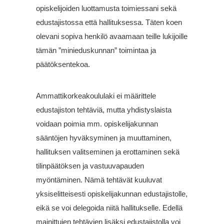
opiskelijoiden luottamusta toimiessani sekä
edustajistossa että hallituksessa. Täten koen
olevani sopiva henkilö avaamaan teille lukijoille
tämän ”minieduskunnan” toimintaa ja
päätöksentekoa.
Ammattikorkeakoululaki ei määrittele
edustajiston tehtäviä, mutta yhdistyslaista
voidaan poimia mm. opiskelijakunnan
sääntöjen hyväksyminen ja muuttaminen,
hallituksen valitseminen ja erottaminen sekä
tilinpäätöksen ja vastuuvapauden
myöntäminen. Nämä tehtävät kuuluvat
yksiselitteisesti opiskelijakunnan edustajistolle,
eikä se voi delegoida niitä hallitukselle. Edellä
mainittujen tehtävien lisäksi edustajistolla voi