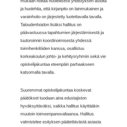
mukaan hoitaa huolellisesti yhdistyksen asioita
ja huolehtia, että kirjanpito on lainmukainen ja
varainhoito on järjestetty luotettavalla tavalla.
Taloudenhoidon lisäksi hallitus on
päävastuussa tapahtumien järjestämisestä ja
tuutoroinnin koordinoimisesta yhdessä
toimihenkilöiden kanssa, osallistuu
korkeakoulun johto- ja kehitysryhmiin sekä vie
opiskelijakuntaa eteenpäin parhaakseen
katsomalla tavalla.
Suuremmat opiskelijakuntaa koskevat
päätökset tuodaan aina edustajiston
hyväksyttäväksi, vaikka hallitus käyttääkin
muutoin toimeenpanovaltaansa. Hallitus
valmistelee esityksen päätettävästä asiasta