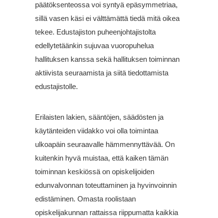
päätöksenteossa voi syntyä epäsymmetriaa,
sillä vasen käsi ei välttämättä tiedä mitä oikea
tekee. Edustajiston puheenjohtajistolta
edellytetäänkin sujuvaa vuoropuhelua
hallituksen kanssa sekä hallituksen toiminnan
aktiivista seuraamista ja siitä tiedottamista
edustajistolle.
Erilaisten lakien, sääntöjen, säädösten ja
käytänteiden viidakko voi olla toimintaa
ulkoapäin seuraavalle hämmennyttävää. On
kuitenkin hyvä muistaa, että kaiken tämän
toiminnan keskiössä on opiskelijoiden
edunvalvonnan toteuttaminen ja hyvinvoinnin
edistäminen. Omasta roolistaan
opiskelijakunnan rattaissa riippumatta kaikkia