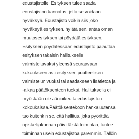
edustajistolle. Esityksen tulee saada
edustajiston kannatus, jotta se voidaan
hyväksyä. Edustajisto voikin siis joko
hyväksyä esityksen, hylätä sen, antaa oman
muutosesityksen tai pöydätä esityksen.
Esityksen pöydätessään edustajisto palauttaa
esityksen takaisin hallitukselle
valmisteltavaksi yleensä seuraavaan
kokoukseen asti esityksen puutteellisen
valmistelun vuoksi tai saadakseen lisätietoa ja
-aikaa päätöksenteon tueksi. Hallituksella ei
myöskään ole äänioikeutta edustajiston
kokouksissa.Päätöksentekoon hankaluutensa
tuo kuitenkin se, että hallitus, joka pyörittää
opiskelijakunnan päivittäistä toimintaa, tuntee
toiminnan usein edustajistoa paremmin. Tällöin