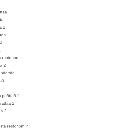
ttää
ta
ä 2
tää
ää
a
a restonomiin
ä 2
 päättää
tää
 päättää 2
ättää 2
ää 2
ta restonomiin