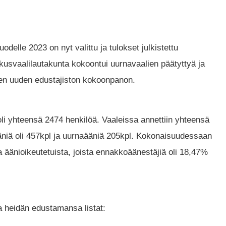
lle 2023 on nyt valittu ja tulokset julkistettu
skusvaalilautakunta kokoontui uurnavaalien päätyttyä ja
een uuden edustajiston kokoonpanon.
oli yhteensä 2474 henkilöä. Vaaleissa annettiin yhteensä
äniä oli 457kpl ja uurnaääniä 205kpl. Kokonaisuudessaan
a äänioikeutetuista, joista ennakkoäänestäjiä oli 18,47%
ja heidän edustamansa listat: