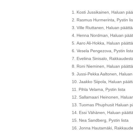
Kosti Jussikainen, Haluan pää
Rasmus Hurmerinta, Pystin lis
Ville Riuttanen, Haluan päättä
Henna Nordman, Haluan päät
Aaro Ali-Hokka, Haluan päätt
Vesela Pengezova, Pystin list
Eveliina Sinisalo, Rakkaudest
Roni Nieminen, Haluan päättä
Jussi-Pekka Aaltonen, Haluan
Jaakko Siipola, Haluan päät
Pihla Velama, Pystin lista
Sallamaari Heinonen, Haluan
Tuomas Phuphusit Haluan pä
Essi Vähänen, Haluan päätt
Nea Sandberg, Pystin lista
Jonna Hautamäki, Rakkaudes