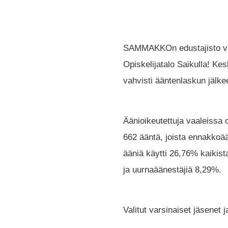
SAMMAKKOn edustajisto vuode
Opiskelijatalo Saikulla! Ke
vahvisti ääntenlaskun jälk
Äänioikeutettuja vaaleissa 
662 ääntä, joista ennakkoä
ääniä käytti 26,76% kaikist
ja uurnaäänestäjiä 8,29%.
Valitut varsinaiset jäsenet 