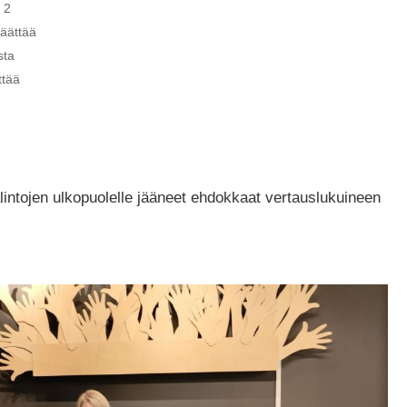
 2
äättää
sta
ttää
lintojen ulkopuolelle jääneet ehdokkaat vertauslukuineen