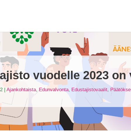
ajisto vuodelle 2023 on v
22
|
Ajankohtaista
,
Edunvalvonta
,
Edustajistovaalit
,
Päätökse