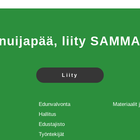
 nuijapää, liity SAM
Liity
Edunvalvonta
Materiaalit
Hallitus
Edustajisto
Työntekijät