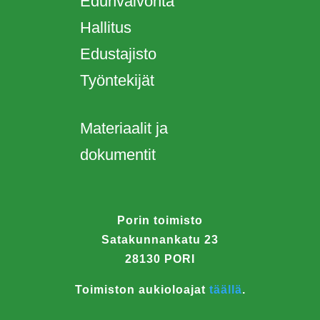
Edunvalvonta
Hallitus
Edustajisto
Työntekijät
Materiaalit ja
dokumentit
Porin toimisto
Satakunnankatu 23
28130 PORI
Toimiston aukioloajat
täällä
.