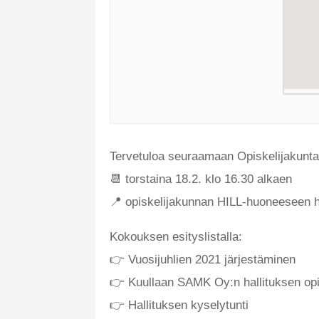
Tervetuloa seuraamaan Opiskelijakun
📆 torstaina 18.2. klo 16.30 alkaen
📍 opiskelijakunnan HILL-huoneeseen ht
Kokouksen esityslistalla:
👉 Vuosijuhlien 2021 järjestäminen
👉 Kuullaan SAMK Oy:n hallituksen opis
👉 Hallituksen kyselytunti