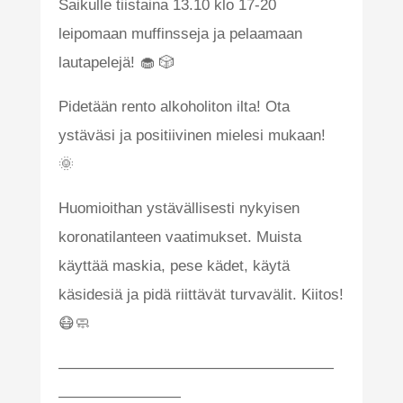
Saikulle tiistaina 13.10 klo 17-20
leipomaan muffinsseja ja pelaamaan
lautapelejä! 🧁 🎲
Pidetään rento alkoholiton ilta! Ota
ystäväsi ja positiivinen mielesi mukaan!
🌞
Huomioithan ystävällisesti nykyisen
koronatilanteen vaatimukset. Muista
käyttää maskia, pese kädet, käytä
käsidesiä ja pidä riittävät turvavälit. Kiitos!
😷🧼
——————————————————
————————