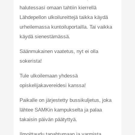
halutessasi omaan tahtiin kierrellä
Lähdepellon ulkoilureittejä taikka käydä
urheilemassa kuntoiluportailla. Tai vaikka
käydä sienestämässä.
Säänmukainen vaatetus, nyt ei olla
sokerista!
Tule ulkoilemaan yhdessä
opiskelijakavereidesi kanssa!
Paikalle on järjestetty bussikuljetus, joka
lähtee SAMKin kampukselta ja palaa
takaisin päivän päätyttyä.
Ilmoittaudu tapahtumaan ja varmista