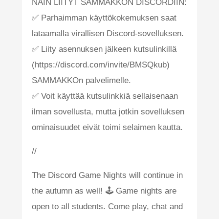
NÄIN LIITYT SAMMAKKON DISCORDIIN:
✅ Parhaimman käyttökokemuksen saat
lataamalla virallisen Discord-sovelluksen.
✅ Liity asennuksen jälkeen kutsulinkillä
(https://discord.com/invite/BMSQkub)
SAMMAKKOn palvelimelle.
✅ Voit käyttää kutsulinkkiä sellaisenaan
ilman sovellusta, mutta jotkin sovelluksen
ominaisuudet eivät toimi selaimen kautta.
//
The Discord Game Nights will continue in
the autumn as well! 🕹️ Game nights are
open to all students. Come play, chat and