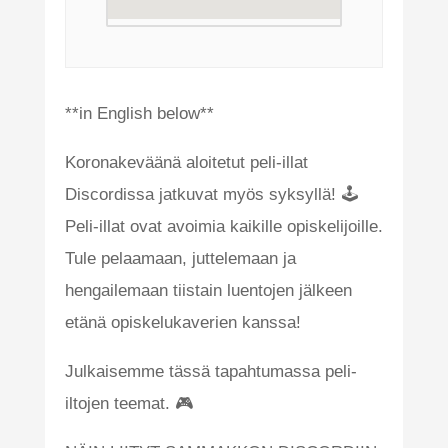
**in English below**
Koronakeväänä aloitetut peli-illat
Discordissa jatkuvat myös syksyllä! 🕹️
Peli-illat ovat avoimia kaikille opiskelijoille.
Tule pelaamaan, juttelemaan ja
hengailemaan tiistain luentojen jälkeen
etänä opiskelukaverien kanssa!
Julkaisemme tässä tapahtumassa peli-
iltojen teemat. 🎮