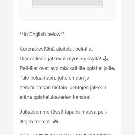
**in English below**
Koronakeväänä aloitetut peli-illat
Discordissa jatkuvat myös syksyllä! 🕹️
Peli-illat ovat avoimia kaikille opiskelijoille.
Tule pelaamaan, juttelemaan ja
hengailemaan tiistain luentojen jälkeen
etänä opiskelukaverien kanssa!
Julkaisemme tässä tapahtumassa peli-
iltojen teemat. 🎮