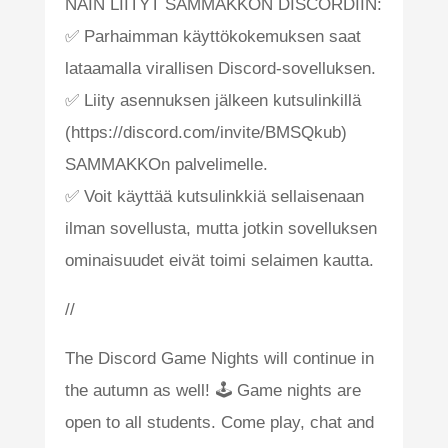
NÄIN LIITYT SAMMAKKON DISCORDIIN:
✅ Parhaimman käyttökokemuksen saat
lataamalla virallisen Discord-sovelluksen.
✅ Liity asennuksen jälkeen kutsulinkillä
(https://discord.com/invite/BMSQkub)
SAMMAKKOn palvelimelle.
✅ Voit käyttää kutsulinkkiä sellaisenaan
ilman sovellusta, mutta jotkin sovelluksen
ominaisuudet eivät toimi selaimen kautta.
//
The Discord Game Nights will continue in
the autumn as well! 🕹️ Game nights are
open to all students. Come play, chat and