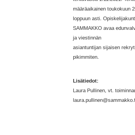
määräaikainen toukokuun 
loppuun asti. Opiskelijakun
SAMMAKKO avaa edunval
ja viestinnän
asiantuntijan sijaisen rekry
pikimmiten.
Lisätiedot:
Laura Pullinen, vt. toiminna
laura.pullinen@sammakko.f