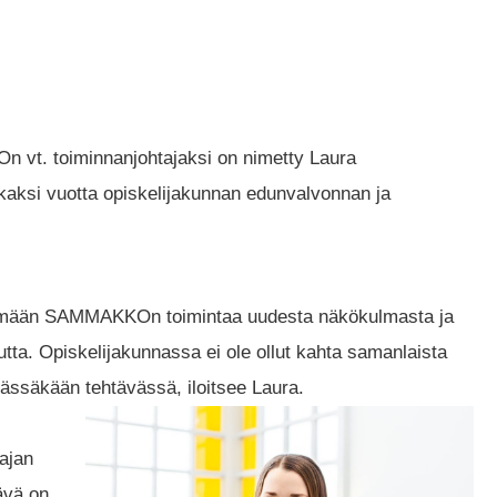
 vt. toiminnanjohtajaksi on nimetty Laura
 kaksi vuotta opiskelijakunnan edunvalvonnan ja
tämään SAMMAKKOn toimintaa uudesta näkökulmasta ja
tta. Opiskelijakunnassa ei ole ollut kahta samanlaista
tässäkään tehtävässä, iloitsee Laura.
tajan
ävä on