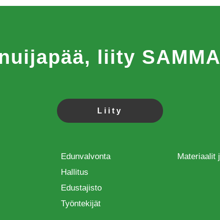
 nuijapää, liity SAM
Liity
Edunvalvonta
Materiaalit
Hallitus
Edustajisto
Työntekijät