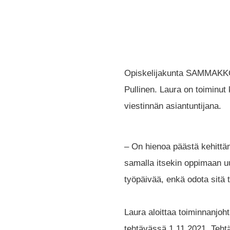
Opiskelijakunta SAMMAKKOn
Pullinen. Laura on toiminut
viestinnän asiantuntijana.
– On hienoa päästä kehit
samalla itsekin oppimaan uu
työpäivää, enkä odota sitä 
Laura aloittaa toiminnanjoh
tehtävässä 1.11.2021. Teht