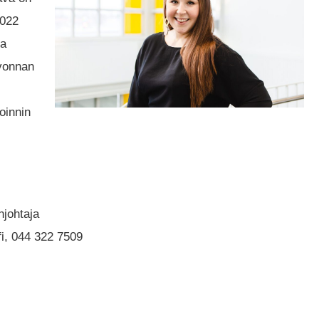
2022
ta
vonnan
toinnin
njohtaja
i, 044 322 7509