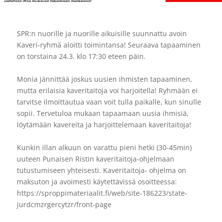
SPR:n nuorille ja nuorille aikuisille suunnattu avoin
Kaveri-ryhmä aloitti toimintansa! Seuraava tapaaminen
on torstaina 24.3. klo 17:30 eteen päin.
Monia jännittää joskus uusien ihmisten tapaaminen,
mutta erilaisia kaveritaitoja voi harjoitella! Ryhmään ei
tarvitse ilmoittautua vaan voit tulla paikalle, kun sinulle
sopii. Tervetuloa mukaan tapaamaan uusia ihmisiä,
löytämään kavereita ja harjoittelemaan kaveritaitoja!
Kunkin illan alkuun on varattu pieni hetki (30-45min)
uuteen Punaisen Ristin kaveritaitoja-ohjelmaan
tutustumiseen yhteisesti. Kaveritaitoja- ohjelma on
maksuton ja avoimesti käytettävissä osoitteessa:
https://sproppimateriaalit.fi/web/site-186223/state-
jurdcmzrgercytzr/front-page