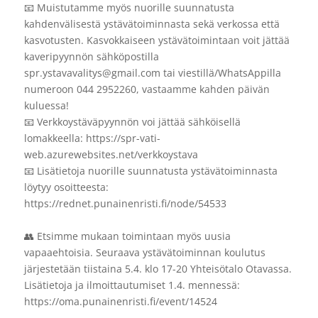
📧 Muistutamme myös nuorille suunnatusta
kahdenvälisestä ystävätoiminnasta sekä verkossa että
kasvotusten. Kasvokkaiseen ystävätoimintaan voit jättää
kaveripyynnön sähköpostilla
spr.ystavavalitys@gmail.com tai viestillä/WhatsAppilla
numeroon 044 2952260, vastaamme kahden päivän
kuluessa!
📧 Verkkoystäväpyynnön voi jättää sähköisellä
lomakkeella: https://spr-vati-
web.azurewebsites.net/verkkoystava
📧 Lisätietoja nuorille suunnatusta ystävätoiminnasta
löytyy osoitteesta:
https://rednet.punainenristi.fi/node/54533
👥 Etsimme mukaan toimintaan myös uusia
vapaaehtoisia. Seuraava ystävätoiminnan koulutus
järjestetään tiistaina 5.4. klo 17-20 Yhteisötalo Otavassa.
Lisätietoja ja ilmoittautumiset 1.4. mennessä:
https://oma.punainenristi.fi/event/14524