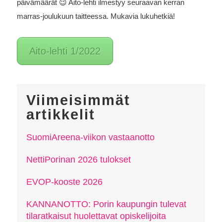
päivämäärät 😉 Aito-lehti ilmestyy seuraavan kerran
marras-joulukuun taitteessa. Mukavia lukuhetkiä!
Aito-lehti 1/2022
Viimeisimmät
artikkelit
SuomiAreena-viikon vastaanotto
NettiPorinan 2026 tulokset
EVOP-kooste 2026
KANNANOTTO: Porin kaupungin tulevat
tilaratkaisut huolettavat opiskelijoita