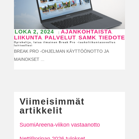
LOKA 2, 2024
AJANKOHTAISTA
|
,
LIIKUNTA
PALVELUT
SAMK
TIEDOTE
,
,
,
Opiskelija, lataa ilmainen Break Pro -taukoliikuntasovellus
laitteellesi
BREAK PRO -OHJELMAN KÄYTTÖÖNOTTO JA
MAINOKSET ...
Viimeisimmät
artikkelit
SuomiAreena-viikon vastaanotto
NettiPorinan 2026 tulokset