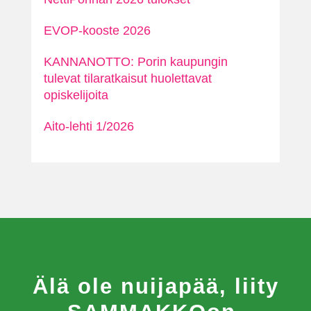
EVOP-kooste 2026
KANNANOTTO: Porin kaupungin
tulevat tilaratkaisut huolettavat
opiskelijoita
Aito-lehti 1/2026
Älä ole nuijapää, liity