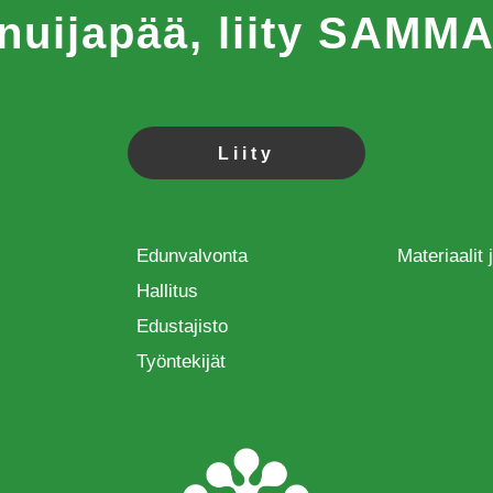
 nuijapää, liity SAM
Liity
Edunvalvonta
Materiaalit
Hallitus
Edustajisto
Työntekijät