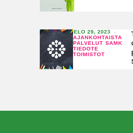
ELO 29, 2023
|
AJANKOHTAISTA
,
PALVELUT
SAMK
,
,
TIEDOTE
,
TOIMISTOT