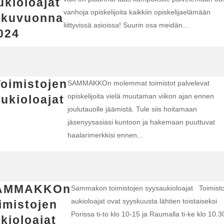
ukioloajat
vanhoja opiskelijoita kaikkiin opiskelijaelämään
lkuvuonna
liittyvissä asioissa! Suurin osa meidän...
024
Toimistojen
SAMMAKKOn molemmat toimistot palvelevat
opiskelijoita vielä muutaman viikon ajan ennen
ukioloajat
joulutauolle jäämistä. Tule siis hoitamaan
jäsenyysasiasi kuntoon ja hakemaan puuttuvat
haalarimerkkisi ennen...
AMMAKKOn
Sammakon toimistojen syysaukioloajat Toimist
aukioloajat ovat syyskuusta lähtien toistaiseksi
imistojen
Porissa ti-to klo 10-15 ja Raumalla ti-ke klo 10.3
kioloajat