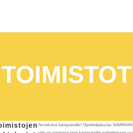
TOIMISTOT
oimistojen
Tervetuloa kampuksille! Opiskelijakunta SAMMAK
väki on palannut taas kampuksille palvelemaan uus