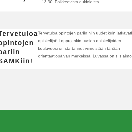
13.30. Poikkeavista aukioloista...
Tervetuloa
Tervetuloa opintojen pariin niin uudet kuin jatkavat
opiskelijat! Loppujenkin uusien opiskelijoiden
opintojen
kouluvuosi on startannut viimeistään tänään
pariin
orientaatiopäivän merkeissä. Luvassa on siis aimo.
SAMKiin!