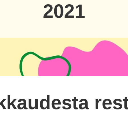
2021
kkaudesta res