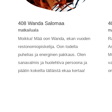
408 Wanda Salomaa
4
matkailuala
ma
Moikka! Mää oon Wanda, ekan vuoden
R
restonomiopiskelija. Oon todella
As
puhelias ja energinen pakkaus. Olen
Mu
sanavalmis ja huolehtiva persoona ja
va
päätin kokeilla tälläistä ekaa kertaa!
om