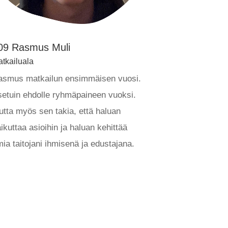
09 Rasmus Muli
tkailuala
asmus matkailun ensimmäisen vuosi.
etuin ehdolle ryhmäpaineen vuoksi.
tta myös sen takia, että haluan
ikuttaa asioihin ja haluan kehittää
ia taitojani ihmisenä ja edustajana.