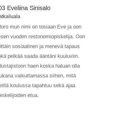
03 Eveliina Sinisalo
tkailuala
ro mun nimi on tosiaan Eve ja oon
isen vuoden restonomiopiskelija. Oon
ittäin sosiaalinen ja menevä tapaus
kä pelkää saada ääntäni kuuluviin.
ustajistoon haen koska haluan olla
kana vaikuttamassa siihen, mitä
illä koulussa tapahtuu sekä ajaa
iskelijoiden etua.