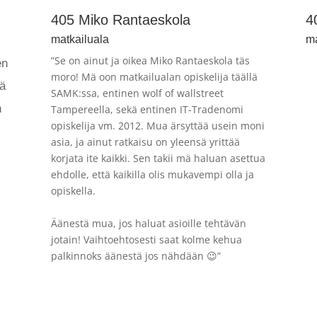
405 Miko Rantaeskola
4
matkailuala
ma
”Se on ainut ja oikea Miko Rantaeskola täs
en
moro! Mä oon matkailualan opiskelija täällä
lä
SAMK:ssa, entinen wolf of wallstreet
n
Tampereella, sekä entinen IT-Tradenomi
opiskelija vm. 2012. Mua ärsyttää usein moni
asia, ja ainut ratkaisu on yleensä yrittää
korjata ite kaikki. Sen takii mä haluan asettua
ehdolle, että kaikilla olis mukavempi olla ja
opiskella.
Äänestä mua, jos haluat asioille tehtävän
jotain! Vaihtoehtosesti saat kolme kehua
palkinnoks äänestä jos nähdään 😉”