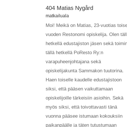
404 Matias Nygård
matkailuala
Moi! Meikä on Matias, 23-vuotias tois
vuoden Restonomi opiskelija. Olen täl
hetkellä edustajiston jäsen sekä toimi
tällä hetkellä PoResto Ry:n
varapuheenjohtajana sekä
opiskelijakunta Sammakon tuutorina.
Haen toiselle kaudelle edustajistoon
siksi, että pääsen vaikuttamaan
opiskelijoille tärkeisiin asioihin. Sekä
myös siksi, että toivottavasti tänä
vuonna pääsee istumaan kokouksiin
paikanpäälle ja täten tutustumaan