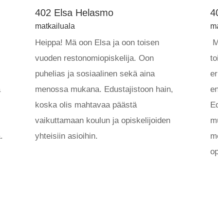
402 Elsa Helasmo
4
matkailuala
ma
Heippa! Mä oon Elsa ja oon toisen
Mo
vuoden restonomiopiskelija. Oon
to
puhelias ja sosiaalinen sekä aina
er
ä
menossa mukana. Edustajistoon hain,
en
koska olis mahtavaa päästä
Ed
vaikuttamaan koulun ja opiskelijoiden
mu
a.
yhteisiin asioihin.
me
op