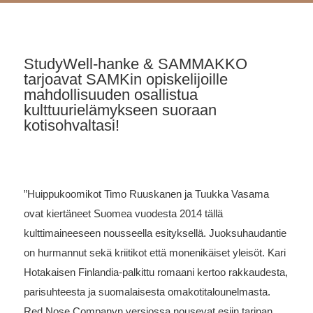
StudyWell-hanke & SAMMAKKO
tarjoavat SAMKin opiskelijoille
mahdollisuuden osallistua
kulttuurielämykseen suoraan
kotisohvaltasi!
”Huippukoomikot Timo Ruuskanen ja Tuukka Vasama
ovat kiertäneet Suomea vuodesta 2014 tällä
kulttimaineeseen nousseella esityksellä. Juoksuhaudantie
on hurmannut sekä kriitikot että monenikäiset yleisöt. Kari
Hotakaisen Finlandia-palkittu romaani kertoo rakkaudesta,
parisuhteesta ja suomalaisesta omakotitalounelmasta.
Red Nose Companyn versiossa nousevat esiin tarinan