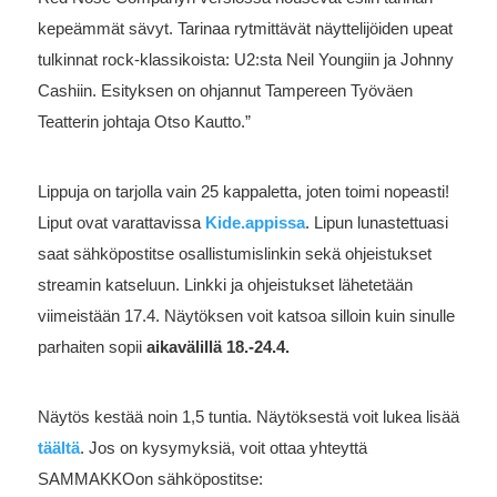
kepeämmät sävyt. Tarinaa rytmittävät näyttelijöiden upeat
tulkinnat rock-klassikoista: U2:sta Neil Youngiin ja Johnny
Cashiin. Esityksen on ohjannut Tampereen Työväen
Teatterin johtaja Otso Kautto.”
Lippuja on tarjolla vain 25 kappaletta, joten toimi nopeasti!
Liput ovat varattavissa
Kide.appissa
. Lipun lunastettuasi
saat sähköpostitse osallistumislinkin sekä ohjeistukset
streamin katseluun. Linkki ja ohjeistukset lähetetään
viimeistään 17.4. Näytöksen voit katsoa silloin kuin sinulle
parhaiten sopii
aikavälillä 18.-24.4.
Näytös kestää noin 1,5 tuntia. Näytöksestä voit lukea lisää
täältä
. Jos on kysymyksiä, voit ottaa yhteyttä
SAMMAKKOon sähköpostitse: