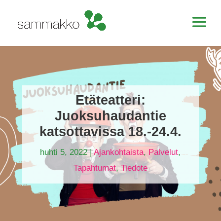
Etäteatteri:
Juoksuhaudantie
katsottavissa 18.-24.4.
huhti 5, 2022
|
Ajankohtaista
,
Palvelut
,
Tapahtumat
,
Tiedote