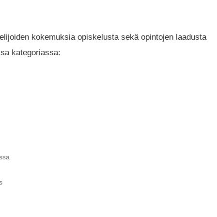
ijoiden kokemuksia opiskelusta sekä opintojen laadusta
ssa kategoriassa:
nssa
s