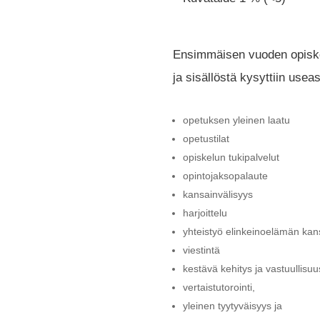
Ensimmäisen vuoden opiskel
ja sisällöstä kysyttiin usea
opetuksen yleinen laatu
opetustilat
opiskelun tukipalvelut
opintojaksopalaute
kansainvälisyys
harjoittelu
yhteistyö elinkeinoelämän ka
viestintä
kestävä kehitys ja vastuullisuu
vertaistutorointi,
yleinen tyytyväisyys ja