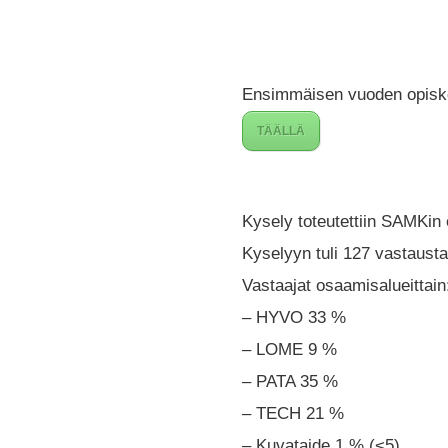
Ensimmäisen vuoden opiskel
TÄÄLLÄ
Kysely toteutettiin SAMKin 
Kyselyyn tuli 127 vastausta
Vastaajat osaamisalueittain
– HYVO 33 %
– LOME 9 %
– PATA 35 %
– TECH 21 %
– Kuvataide 1 % (<5)