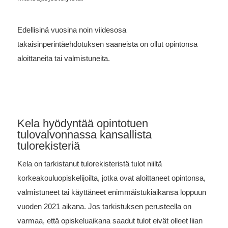
Edellisinä vuosina noin viidesosa
takaisinperintäehdotuksen saaneista on ollut opintonsa
aloittaneita tai valmistuneita.
Kela hyödyntää opintotuen
tulovalvonnassa kansallista
tulorekisteriä
Kela on tarkistanut tulorekisteristä tulot niiltä
korkeakouluopiskelijoilta, jotka ovat aloittaneet opintonsa,
valmistuneet tai käyttäneet enimmäistukiaikansa loppuun
vuoden 2021 aikana. Jos tarkistuksen perusteella on
varmaa, että opiskeluaikana saadut tulot eivät olleet liian