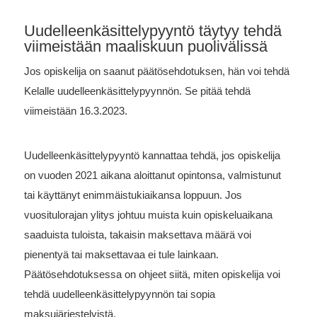
Uudelleenkäsittelypyyntö täytyy tehdä
viimeistään maaliskuun puolivälissä
Jos opiskelija on saanut päätösehdotuksen, hän voi tehdä
Kelalle uudelleenkäsittelypyynnön. Se pitää tehdä
viimeistään 16.3.2023.
Uudelleenkäsittelypyyntö kannattaa tehdä, jos opiskelija
on vuoden 2021 aikana aloittanut opintonsa, valmistunut
tai käyttänyt enimmäistukiaikansa loppuun. Jos
vuositulorajan ylitys johtuu muista kuin opiskeluaikana
saaduista tuloista, takaisin maksettava määrä voi
pienentyä tai maksettavaa ei tule lainkaan.
Päätösehdotuksessa on ohjeet siitä, miten opiskelija voi
tehdä uudelleenkäsittelypyynnön tai sopia
maksujärjestelyistä.