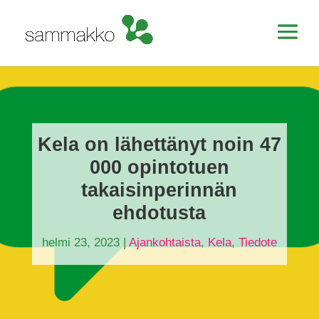
Kela on lähettänyt noin 47
000 opintotuen
takaisinperinnän
ehdotusta
helmi 23, 2023
|
Ajankohtaista
,
Kela
,
Tiedote