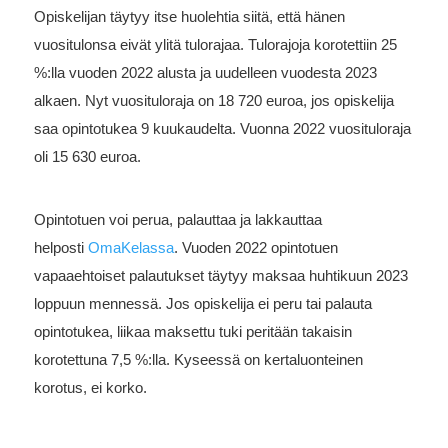
Opiskelijan täytyy itse huolehtia siitä, että hänen
vuositulonsa eivät ylitä tulorajaa. Tulorajoja korotettiin 25
%:lla vuoden 2022 alusta ja uudelleen vuodesta 2023
alkaen. Nyt vuosituloraja on 18 720 euroa, jos opiskelija
saa opintotukea 9 kuukaudelta. Vuonna 2022 vuosituloraja
oli 15 630 euroa.
Opintotuen voi perua, palauttaa ja lakkauttaa
helposti
OmaKelassa
. Vuoden 2022 opintotuen
vapaaehtoiset palautukset täytyy maksaa huhtikuun 2023
loppuun mennessä. Jos opiskelija ei peru tai palauta
opintotukea, liikaa maksettu tuki peritään takaisin
korotettuna 7,5 %:lla. Kyseessä on kertaluonteinen
korotus, ei korko.