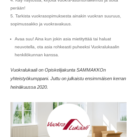
Käy näytössä, kirjoita vuokra-asuntohakemus ja soita
perään!
Tarkista vuokrasopimuksesta ainakin vuokran suuruus,
sopimussakko ja vuokravakuus.
Avaa suu! Aina kun jokin asia mietityttää tai haluat
neuvotella, ota asia rohkeasti puheeksi Vuokralukaalin
henkilökunnan kanssa.
Vuokralukaali on Opiskelijakunta SAMMAKKOn
yhteistyökumppani. Juttu on julkaistu ensimmäisen kerran
heinäkuussa 2020.