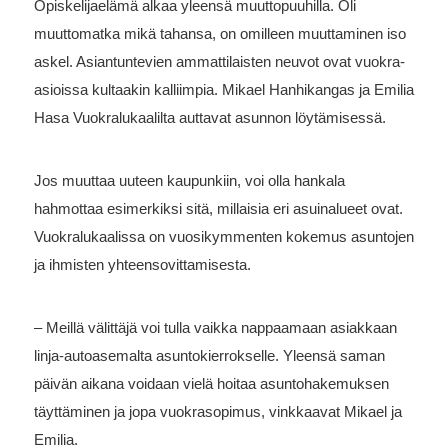
Opiskelijaelämä alkaa yleensä muuttopuuhilla. Oli
muuttomatka mikä tahansa, on omilleen muuttaminen iso
askel. Asiantuntevien ammattilaisten neuvot ovat vuokra-
asioissa kultaakin kalliimpia. Mikael Hanhikangas ja Emilia
Hasa Vuokralukaalilta auttavat asunnon löytämisessä.
Jos muuttaa uuteen kaupunkiin, voi olla hankala
hahmottaa esimerkiksi sitä, millaisia eri asuinalueet ovat.
Vuokralukaalissa on vuosikymmenten kokemus asuntojen
ja ihmisten yhteensovittamisesta.
– Meillä välittäjä voi tulla vaikka nappaamaan asiakkaan
linja-autoasemalta asuntokierrokselle. Yleensä saman
päivän aikana voidaan vielä hoitaa asuntohakemuksen
täyttäminen ja jopa vuokrasopimus, vinkkaavat Mikael ja
Emilia.