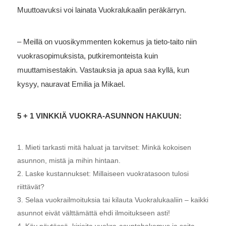
Muuttoavuksi voi lainata Vuokralukaalin peräkärryn.
– Meillä on vuosikymmenten kokemus ja tieto-taito niin
vuokrasopimuksista, putkiremonteista kuin
muuttamisestakin. Vastauksia ja apua saa kyllä, kun
kysyy, nauravat Emilia ja Mikael.
5 + 1 VINKKIÄ VUOKRA-ASUNNON HAKUUN:
Mieti tarkasti mitä haluat ja tarvitset: Minkä kokoisen
asunnon, mistä ja mihin hintaan.
Laske kustannukset: Millaiseen vuokratasoon tulosi
riittävät?
Selaa vuokrailmoituksia tai kilauta Vuokralukaaliin – kaikki
asunnot eivät välttämättä ehdi ilmoitukseen asti!