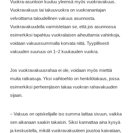
Vuokra-asuntoon kuuluu yleensä myös vuokravakuus.
Vuokravakuus tai takuuvuokra on vuokranantajan
velvoittama taloudellinen vakuus asunnosta.
Vuokravakuudella varmistetaan se, että jos asunnossa
esimerkiksi tapahtuu vuokralaisen aiheuttamia vahinkoja,
voidaan vakuussummalla korvata niitä. Tyypillisesti
vakuuden suuruus on 1–2 kuukauden vuokra.
Jos vuokravakuusrahaa ei ole, voidaan myös miettiä
muita ratkaisuja. Yksi vaihtoehto on henkilötakaus, jossa
esimerkiksi perheenjäsen takaa vuokran rahavakuuden
sijaan.
– Vakuus on opiskelijalle iso summa laittaa sivuun, vaikka
sen aikanaan saakin takaisin. Siksi kannattaa aina kysyä
ja keskustella, mikäli vuokravakuuteen joustoa kaivataan,