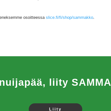
 jäseneksemme osoitteessa
slice.fi/fi/shop/sammakko
.
 nuijapää, liity SAM
Liity