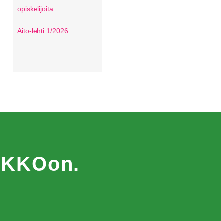
opiskelijoita
Aito-lehti 1/2026
MAKKOon.