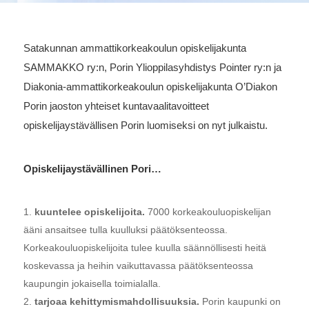
Satakunnan ammattikorkeakoulun opiskelijakunta
SAMMAKKO ry:n, Porin Ylioppilasyhdistys Pointer ry:n ja
Diakonia-ammattikorkeakoulun opiskelijakunta O’Diakon
Porin jaoston yhteiset kuntavaalitavoitteet
opiskelijaystävällisen Porin luomiseksi on nyt julkaistu.
Opiskelijaystävällinen Pori…
kuuntelee opiskelijoita.
7000 korkeakouluopiskelijan
ääni ansaitsee tulla kuulluksi päätöksenteossa.
Korkeakouluopiskelijoita tulee kuulla säännöllisesti heitä
koskevassa ja heihin vaikuttavassa päätöksenteossa
kaupungin jokaisella toimialalla.
tarjoaa kehittymismahdollisuuksia.
Porin kaupunki on