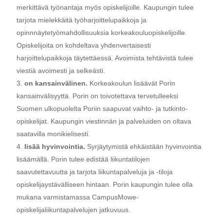
merkittävä työnantaja myös opiskelijoille. Kaupungin tulee
tarjota mielekkäitä työharjoittelupaikkoja ja
opinnnäytetyömahdollisuuksia korkeakouluopiskelijoille.
Opiskelijoita on kohdeltava yhdenvertaisesti
harjoittelupaikkoja täytettäessä. Avoimista tehtävistä tulee
viestiä avoimesti ja selkeästi.
on kansainvälinen.
Korkeakoulun lisäävät Porin
kansainvälisyyttä. Porin on toivotettava tervetulleeksi
Suomen ulkopuolelta Poriin saapuvat vaihto- ja tutkinto-
opiskelijat. Kaupungin viestinnän ja palveluiden on oltava
saatavilla monikielisesti.
lisää hyvinvointia.
Syrjäytymistä ehkäistään hyvinvointia
lisäämällä. Porin tulee edistää liikuntatilojen
saavutettavuutta ja tarjota liikuntapalveluja ja -tiloja
opiskelijaystävälliseen hintaan. Porin kaupungin tulee olla
mukana varmistamassa CampusMowe-
opiskelijaliikuntapalvelujen jatkuvuus.