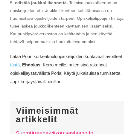
edistää joukkoliikennettä.
Toimiva joukkoliikenne on
opiskelijoiden etu. Joukkoliikenteen kehittämisessä on
huomioitava opiskelijoiden tarpeet. Opiskelijalippujen hintoja
tulee laskea joukkoliikenteen käyttämisen lisäämiseksi.
Kaupunkipyöräverkostoa on kehitettävä ja sen käyttöä
tehtävä helpommaksi ja houkuttelevammaksi.
Lataa Porin korkeakouluopiskelijoiden kuntavaalitavoitteet
tästä
.
Ehdokas
! Kerro meille, miten sinä rakennat
opiskelijaystävällistä Poria! Käytä julkaisuissa tunnistetta
#opiskelijaystävällinenPori.
Viimeisimmät
artikkelit
SuomiAreena-viikon vastaanotto