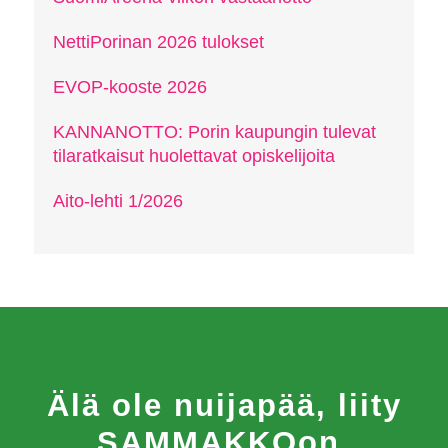
NettiPorinan 2026 tulokset
EVOP-kooste 2026
KANNANOTTO: Porin kaupungin tulevat
tilaratkaisut huolettavat opiskelijoita
Aito-lehti 1/2026
Älä ole nuijapää, liity
SAMMAKKOon.