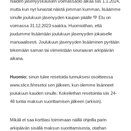
Näiden jäsenyyskausien voimassaolo alkaa siis 1.1.2024,
mutta kun nyt lunastat näistä jomman kumman, lisäämme
sinulle joulukuun jäsenyyden kaupan päälle 💚 Etu on
voimassa 31.12.2023 saakka. Huomioithan, että
joudumme lisäämään joulukuun jäsenyyden jokaiselle
manuaalisesti. Joulukuun jäsenyyden lisääminen pyritään
tekemään saman tai viimeistään seuraavan arkipäivän
aikana.
Huomio:
sinun tulee resetoida tunnuksesi osoitteessa
www.slice.fi/resetoi sen jälkeen, kun olemme lisänneet
joulukuun kauden sinulle. Kokeilethan resetointia siis 24-
48 tuntia maksun suorittamisen jälkeen (arkisin).
Mikäli et saa korttiasi toimimaan näillä ohjeilla parin
arkipäivän sisällä maksun suorittamisesta, otathan