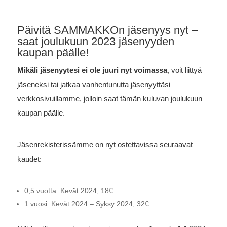
Päivitä SAMMAKKOn jäsenyys nyt –
saat joulukuun 2023 jäsenyyden
kaupan päälle!
Mikäli jäsenyytesi ei ole juuri nyt voimassa
, voit liittyä
jäseneksi tai jatkaa vanhentunutta jäsenyyttäsi
verkkosivuillamme, jolloin saat tämän kuluvan joulukuun
kaupan päälle.
Jäsenrekisterissämme on nyt ostettavissa seuraavat
kaudet:
0,5 vuotta: Kevät 2024, 18€
1 vuosi: Kevät 2024 – Syksy 2024, 32€