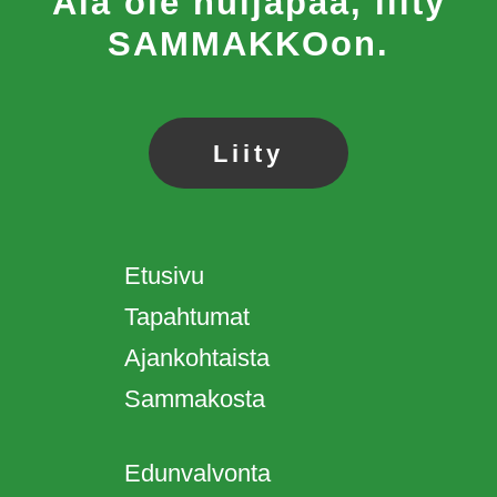
Älä ole nuijapää, liity
SAMMAKKOon.
Liity
Etusivu
Tapahtumat
Ajankohtaista
Sammakosta
Edunvalvonta