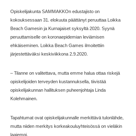
Opiskelijakunta SAMMAKKOn edustajisto on
kokouksessaan 31. elokuuta päättänyt peruuttaa Loikka
Beach Gamesin ja Kurnajaiset syksyltä 2020. Syynä
peruuttamiselle on koronaepidemian leviämisen
ehkäiseminen. Loikka Beach Games ilmoitettiin
järjestettäväksi keskiviikkona 2.9.2020.
– Tilanne on valitettava, mutta emme halua ottaa riskejä
opiskelijoiden terveyden kustannuksella, tiivistää
opiskelijakunnan hallituksen puheenjohtaja Linda
Kolehmainen.
Tapahtumat ovat opiskelijakunnalle merkittävä tulonlähde,
mutta niiden merkitys korkeakouluyhteisössä on vieläkin
laajempi.