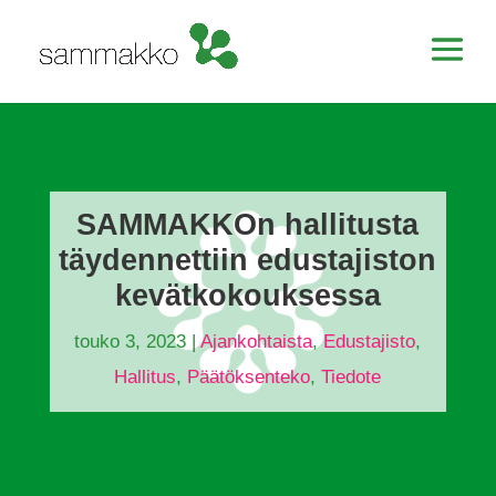
SAMMAKKOn hallitusta
täydennettiin edustajiston
kevätkokouksessa
touko 3, 2023
|
Ajankohtaista
,
Edustajisto
,
Hallitus
,
Päätöksenteko
,
Tiedote