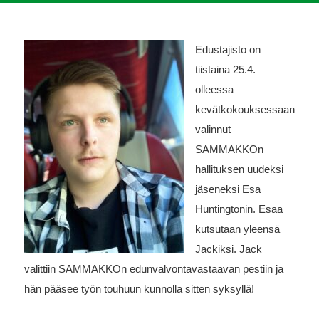
Edustajisto on
tiistaina 25.4.
olleessa
kevätkokouksessaan
valinnut
SAMMAKKOn
hallituksen uudeksi
jäseneksi Esa
Huntingtonin. Esaa
kutsutaan yleensä
Jackiksi. Jack
valittiin SAMMAKKOn edunvalvontavastaavan pestiin ja
hän pääsee työn touhuun kunnolla sitten syksyllä!