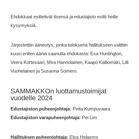
Ehdokkaat esittelivät itsensä ja edustajisto esitti heille
kysymyksiä.
Järjestettiin äänestys, jonka tuloksena hallitukseen valittiin
kuusi eniten ääniä saanutta ehdokasta:
Esa Huntington,
Veera Kortesaari,
Mira Hannolainen,
Kaapo Kalliomäki,
Lilli
Vuohelainen ja
Susanna Somero.
SAMMAKKOn luottamustoimijat
vuodelle 2024
Edustajiston puheenjohtaja:
Pirita Kumpuvaara
Edustajiston varapuheenjohtaja:
Pei Lim
Hallituksen puheenjohtaja:
Elsa Helasmo