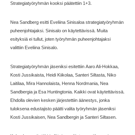
Strategiatyöryhmän kooksi päätettiin 1+3.
Nea Sandberg esitti Eveliina Sinisaloa strategiatyöryhmän
puheenjohtajaksi. Sinisalo on käytettävissä. Muita
esityksiä ei tullut, joten työryhmän puheenjohtajaksi
valittiin Eveliina Sinisalo.
Strategiatyöryhmän jäseniksi esitettiin
Aaro Ali-
Hokkaa
,
Kosti
Jussikaista
,
Heidi
Kiikolaa
,
Santeri Siltasta
,
Niko
Laitilaa
,
Mira
Hannolaista
,
Henna Nordmania
,
Nea
Sandbergia ja
Esa Huntingtonia. Kaikki ovat käytettävissä.
E
hdolla olevien kesken järjestettiin äänestys, jonka
tuloksena edustajisto päätti valita työryhmän jäseniksi
Kosti Jussikaisen, Nea Sandbergin ja Santeri Siltasen.