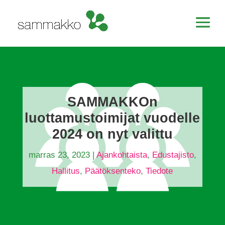
SAMMAKKOn
luottamustoimijat vuodelle
2024 on nyt valittu
marras 23, 2023
|
Ajankohtaista
,
Edustajisto
,
Hallitus
,
Päätöksenteko
,
Tiedote