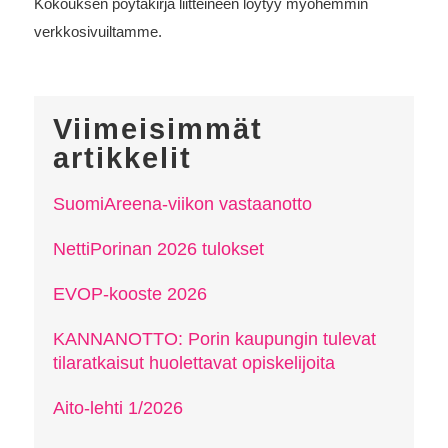
Kokouksen pöytäkirja liitteineen löytyy myöhemmin
verkkosivuiltamme.
Viimeisimmät
artikkelit
SuomiAreena-viikon vastaanotto
NettiPorinan 2026 tulokset
EVOP-kooste 2026
KANNANOTTO: Porin kaupungin tulevat
tilaratkaisut huolettavat opiskelijoita
Aito-lehti 1/2026