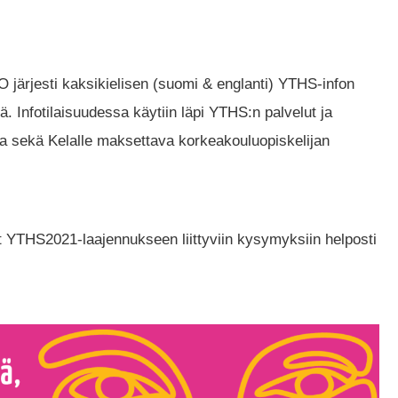
ärjesti kaksikielisen (suomi & englanti) YTHS-infon
. Infotilaisuudessa käytiin läpi YTHS:n palvelut ja
a sekä Kelalle maksettava korkeakouluopiskelijan
t YTHS2021-laajennukseen liittyviin kysymyksiin helposti