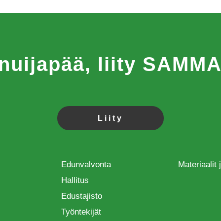
 nuijapää, liity SAM
Liity
Edunvalvonta
Materiaalit
Hallitus
Edustajisto
Työntekijät