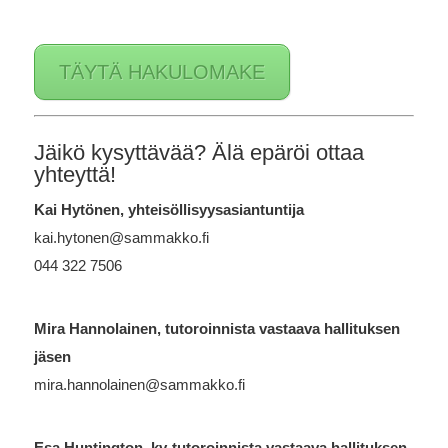
TÄYTÄ HAKULOMAKE
Jäikö kysyttävää? Älä epäröi ottaa
yhteyttä!
Kai Hytönen, yhteisöllisyysasiantuntija
kai.hytonen@sammakko.fi
044 322 7506
Mira Hannolainen, tutoroinnista vastaava hallituksen
jäsen
mira.hannolainen@sammakko.fi
Esa Huntington, kv-tutoroinnista vastaava hallituksen