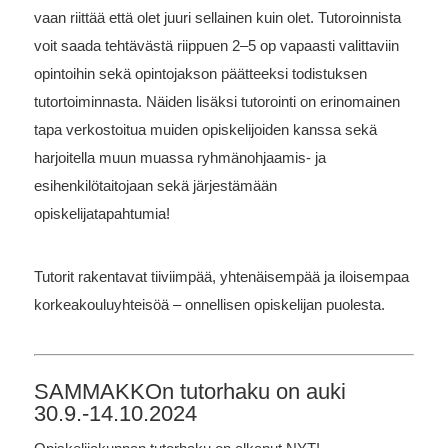
vaan riittää että olet juuri sellainen kuin olet. Tutoroinnista
voit saada tehtävästä riippuen 2–5 op vapaasti valittaviin
opintoihin sekä opintojakson päätteeksi todistuksen
tutortoiminnasta. Näiden lisäksi tutorointi on erinomainen
tapa verkostoitua muiden opiskelijoiden kanssa sekä
harjoitella muun muassa ryhmänohjaamis- ja
esihenkilötaitojaan sekä järjestämään
opiskelijatapahtumia!
Tutorit rakentavat tiiviimpää, yhtenäisempää ja iloisempaa
korkeakouluyhteisöä – onnellisen opiskelijan puolesta.
SAMMAKKOn tutorhaku on auki
30.9.-14.10.2024