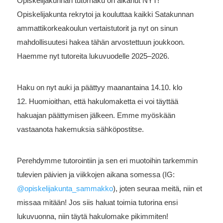
Opiskelijakunnan tutorhaku on alkanut NYT!
Opiskelijakunta rekrytoi ja kouluttaa kaikki Satakunnan
ammattikorkeakoulun vertaistutorit ja nyt on sinun
mahdollisuutesi hakea tähän arvostettuun joukkoon.
Haemme nyt tutoreita lukuvuodelle 2025–2026.
Haku on nyt auki ja päättyy maanantaina 14.10. klo
12. Huomioithan, että hakulomaketta ei voi täyttää
hakuajan päättymisen jälkeen. Emme myöskään
vastaanota hakemuksia sähköpostitse.
Perehdymme tutorointiin ja sen eri muotoihin tarkemmin
tulevien päivien ja viikkojen aikana somessa (IG:
@opiskelijakunta_sammakko
), joten seuraa meitä, niin et
missaa mitään! Jos siis haluat toimia tutorina ensi
lukuvuonna, niin täytä hakulomake pikimmiten!