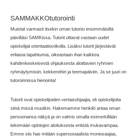
SAMMAKKOtutorointi
Muistat varmasti itsekin oman tutorisi ensimmäisiltä
päiviltäsi SAMKissa. Tutorit ottavat vastaan uudet
opiskelijat orientaatioviikolla. Lisäksi tutorit järjestävät
erilaisia tapahtumia, oikeastaan ihan kaikkea
kahdenkeskeisestä ohjauksesta aloittavien ryhmien
ryhmäytymisiin, kekkereihin ja teemapäiviin. Ja se juuri on
tutoroinnissa hienointa!
Tutorit ovat opiskelijoiden vertaisohjaajia, eli opiskelijoita
siinä missä muutkin. Hakemamme henkilö antaa oman
persoonansa näkyä ja on valmis omalla esimerkillään
tekemään opintojen aloituksesta entistä mukavampaa.
Emme siis hae mitään supersosiaalista moniosaajaa,