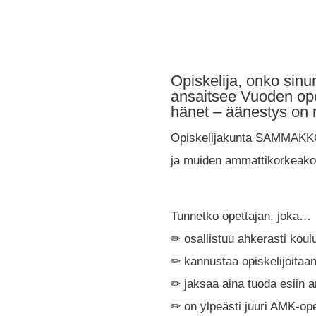
Opiskelija, onko sinu
ansaitsee Vuoden opett
hänet – äänestys on n
Opiskelijakunta SAMMAKKO 
ja muiden ammattikorkeakou
Tunnetko opettajan, joka…
✏ osallistuu ahkerasti kou
✏ kannustaa opiskelijoitaa
✏ jaksaa aina tuoda esiin 
✏ on ylpeästi juuri AMK-ope