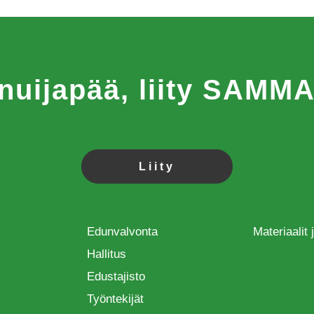
 nuijapää, liity SAM
Liity
Edunvalvonta
Materiaalit
Hallitus
Edustajisto
Työntekijät