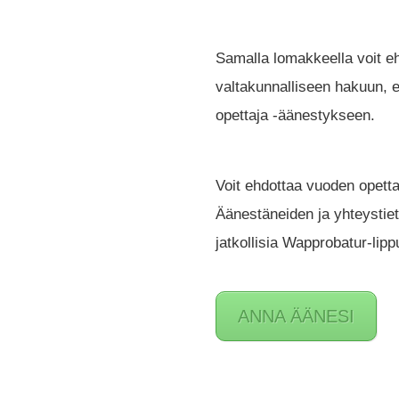
Samalla lomakkeella voit 
valtakunnalliseen hakuun
opettaja -äänestykseen.
Voit ehdottaa vuoden opett
Äänestäneiden ja yhteystiet
jatkollisia Wapprobatur-lipp
ANNA ÄÄNESI