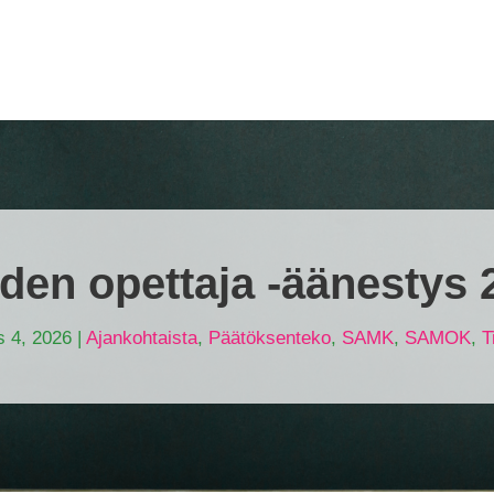
den opettaja -äänestys 
s 4, 2026
|
Ajankohtaista
,
Päätöksenteko
,
SAMK
,
SAMOK
,
T