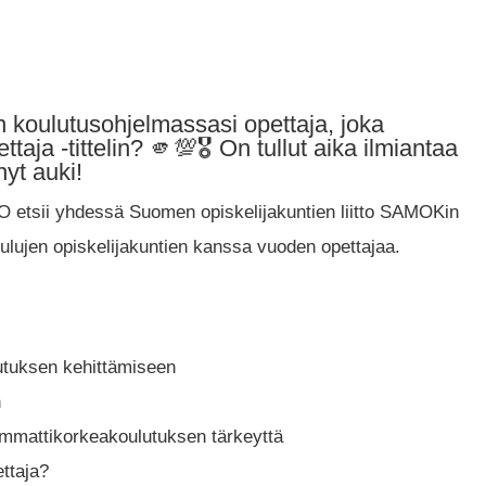
n koulutusohjelmassasi opettaja, joka
aja -tittelin? 🫵💯🎖 On tullut aika ilmiantaa
yt auki!
etsii yhdessä Suomen opiskelijakuntien liitto SAMOKin
lujen opiskelijakuntien kanssa vuoden opettajaa.
lutuksen kehittämiseen
n
ammattikorkeakoulutuksen tärkeyttä
ttaja?