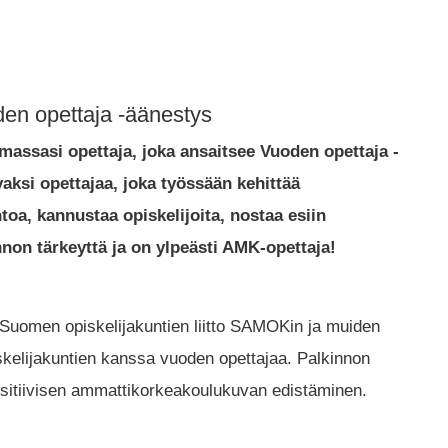
den opettaja -äänestys
assasi opettaja, joka ansaitsee Vuoden opettaja -
aksi opettajaa, joka työssään kehittää
oa, kannustaa opiskelijoita, nostaa esiin
non tärkeyttä ja on ylpeästi AMK-opettaja!
omen opiskelijakuntien liitto SAMOKin ja muiden
kelijakuntien kanssa vuoden opettajaa. Palkinnon
sitiivisen ammattikorkeakoulukuvan edistäminen.