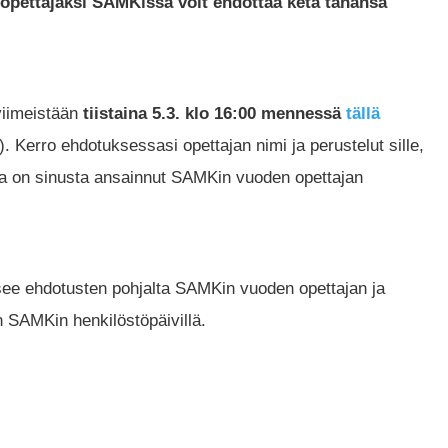
n opettajaksi SAMKissa voit ehdottaa ketä tahansa
viimeistään
tiistaina 5.3. klo 16:00 mennessä
tällä
 Kerro ehdotuksessasi opettajan nimi ja perustelut sille,
aja on sinusta ansainnut SAMKin vuoden opettajan
ee ehdotusten pohjalta SAMKin vuoden opettajan ja
SAMKin henkilöstöpäivillä.