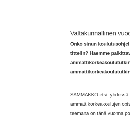
Valtakunnallinen vuo
Onko sinun koulutusohjelm
tittelin? Haemme palkittav
ammattikorkeakoulututkint
ammattikorkeakoulututkin
SAMMAKKO etsii yhdessä Su
ammattikorkeakoulujen opis
teemana on tänä vuonna po