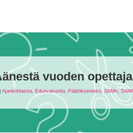
änestä vuoden opettaj
|
Ajankohtaista
,
Edunvalvonta
,
Päätöksenteko
,
SAMK
,
SAM