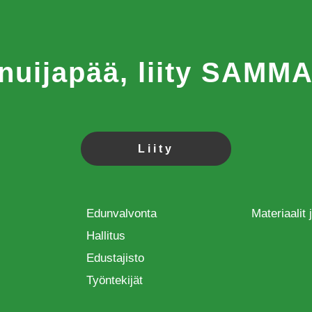
 nuijapää, liity SAM
Liity
Edunvalvonta
Materiaalit
Hallitus
Edustajisto
Työntekijät