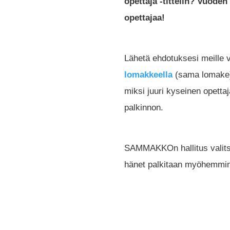
opettaja -tittelin? Vuode
opettajaa!
Lähetä ehdotuksesi meille 
lomakkeella
(sama lomake).
miksi juuri kyseinen opett
palkinnon.
SAMMAKKOn hallitus valits
hänet palkitaan myöhemmin 