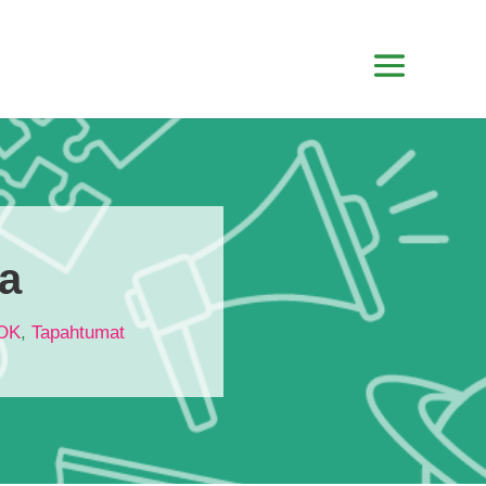
aa
OK
,
Tapahtumat