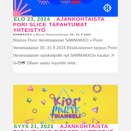
ELO 23, 2024
AJANKOHTAISTA
|
,
PORI
SLICE
TAPAHTUMAT
,
,
,
YHTEISTYÖ
SAMMAKKO x Porin Venetsialaiset 30.-31.8.2024
Mainos Porin Venetsialaiset SAMMAKKO x Porin
Venetsialaiset 30.-31.8.2024 Eksklusiivinen tarjous Porin
Venetsialaisiin opiskelijoille nyt SAMMAKKOn kautta! 🎉
🥳😎🐸 Ollaan saatu myyntiin teitä...
SYYS 21, 2023
AJANKOHTAISTA
|
,