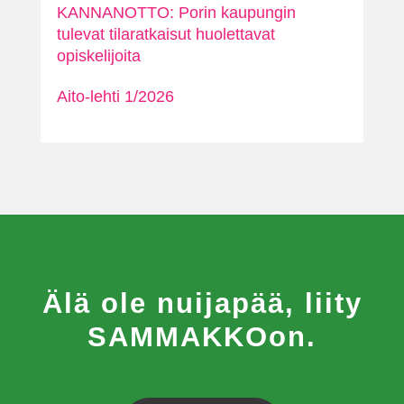
KANNANOTTO: Porin kaupungin
tulevat tilaratkaisut huolettavat
opiskelijoita
Aito-lehti 1/2026
Älä ole nuijapää, liity
SAMMAKKOon.