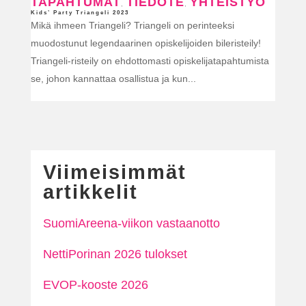
TAPAHTUMAT
TIEDOTE
YHTEISTYÖ
,
,
Kids’ Party Triangeli 2023
Mikä ihmeen Triangeli? Triangeli on perinteeksi
muodostunut legendaarinen opiskelijoiden bileristeily!
Triangeli-risteily on ehdottomasti opiskelijatapahtumista
se, johon kannattaa osallistua ja kun...
Viimeisimmät
artikkelit
SuomiAreena-viikon vastaanotto
NettiPorinan 2026 tulokset
EVOP-kooste 2026