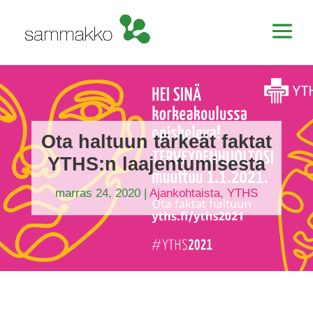
Ota haltuun tärkeät faktat
YTHS:n laajentumisesta
marras 24, 2020
|
Ajankohtaista
,
YTHS