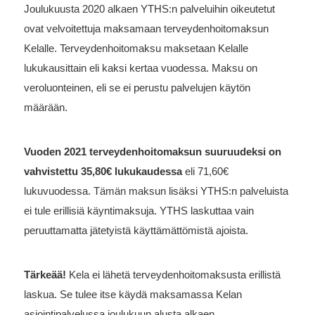
Joulukuusta 2020 alkaen YTHS:n palveluihin oikeutetut
ovat velvoitettuja maksamaan terveydenhoitomaksun
Kelalle. Terveydenhoitomaksu maksetaan Kelalle
lukukausittain eli kaksi kertaa vuodessa. Maksu on
veroluonteinen, eli se ei perustu palvelujen käytön
määrään.
Vuoden 2021 terveydenhoitomaksun suuruudeksi on
vahvistettu 35,80€ lukukaudessa
eli 71,60€
lukuvuodessa. Tämän maksun lisäksi YTHS:n palveluista
ei tule erillisiä käyntimaksuja. YTHS laskuttaa vain
peruuttamatta jätetyistä käyttämättömistä ajoista.
Tärkeää!
Kela ei lähetä terveydenhoitomaksusta erillistä
laskua. Se tulee itse käydä maksamassa Kelan
asiointipalvelussa joulukuun alusta alkaen.