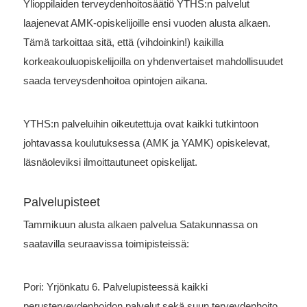
Ylioppilaiden terveydenhoitosäätiö YTHS:n palvelut
laajenevat AMK-opiskelijoille ensi vuoden alusta alkaen.
Tämä tarkoittaa sitä, että (vihdoinkin!) kaikilla
korkeakouluopiskelijoilla on yhdenvertaiset mahdollisuudet
saada terveysdenhoitoa opintojen aikana.
YTHS:n palveluihin oikeutettuja ovat kaikki tutkintoon
johtavassa koulutuksessa (AMK ja YAMK) opiskelevat,
läsnäoleviksi ilmoittautuneet opiskelijat.
Palvelupisteet
Tammikuun alusta alkaen palvelua Satakunnassa on
saatavilla seuraavissa toimipisteissä:
Pori: Yrjönkatu 6. Palvelupisteessä kaikki
perusterveydenhoidon palvelut sekä suun terveydenhoito.