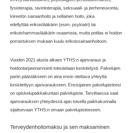
fysioterapia, ravintoterapia, seksuaali- ja perheneuvonta,
kiireetön sairaanhoito ja sellainen hoito, joka
edellyttää erikoislääkärin (
esim. psykiatri) tai
erikoishammaslääkärin osaamista, mutta potilas ei hoidon
porrastuksen mukaan kuulu erikoissairaanhoitoon.
Vuoden 2021 alusta alkaen YTHS:n ajanvaraus ja
hoidontarpeenarviointi toteutetaan keskitetysti. Palvelujen
pariin päästäkseen on aina ensin otettava yhteyttä
keskitettyyn ajanvaraukseen. Ensisijainen palvelupisteesi
on opiskelupaikkakuntasi palvelupiste. Tarvittaessa saat
ajanvarauksen yhteydessä ajan toisella paikkakunnalla
sijaitsevaan YTHS:n omaan palvelupisteeseen.
Terveydenhoitomaksu ja sen maksaminen