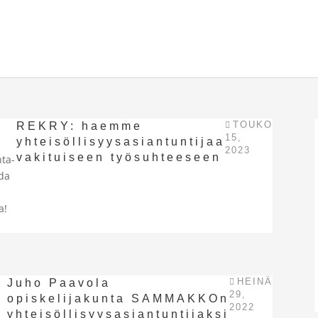
TOUKO
REKRY: haemme
15,
yhteisöllisyysasiantuntijaa
2023
vakituiseen työsuhteeseen
nta-
oda
a!
HEINÄ
Juho Paavola
29,
opiskelijakunta SAMMAKKOn
2022
yhteisöllisyysasiantuntijaksi