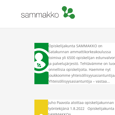
Opiskelijakunta SAMMAKKO on
Satakunnan ammattikorkeakoulussa
toimiva yli 6500 opiskelijan edunvalvo
ja palvelujärjestö. Tehtävämme on lu
onnellisia opiskelijoita. Haemme nyt
joukkoomme yhteisöllisyysasiantuntija
Yhteisöllisyysasiantuntija – vastaa...
Juho Paavola aloittaa opiskelijakunnan
työntekijänä 1.8.2022 Opiskelijakunta
SAMMAKKOn