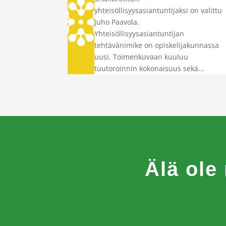
yhteisöllisyysasiantuntijaksi on valittu
Juho Paavola.
Yhteisöllisyysasiantuntijan
tehtävänimike on opiskelijakunnassa
uusi. Toimenkuvaan kuuluu
tuutoroinnin kokonaisuus sekä...
Älä ole