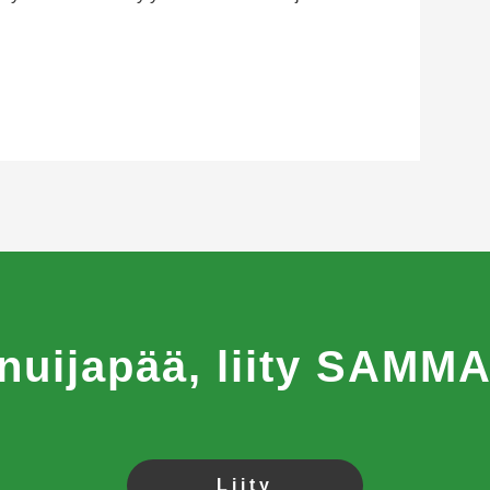
 nuijapää, liity SAM
Liity