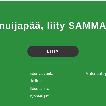
 nuijapää, liity SAM
Liity
Edunvalvonta
Materiaalit
Hallitus
Edustajisto
Työntekijät