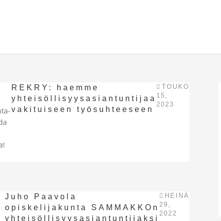
TOUKO
REKRY: haemme
15,
yhteisöllisyysasiantuntijaa
2023
vakituiseen työsuhteeseen
nta-
oda
a!
HEINÄ
Juho Paavola
29,
opiskelijakunta SAMMAKKOn
2022
yhteisöllisyysasiantuntijaksi