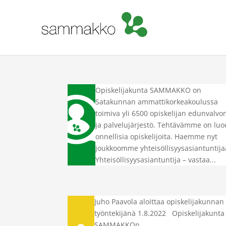
Opiskelijakunta SAMMAKKO on
Satakunnan ammattikorkeakoulussa
toimiva yli 6500 opiskelijan edunvalvo
ja palvelujärjestö. Tehtävämme on lu
onnellisia opiskelijoita. Haemme nyt
joukkoomme yhteisöllisyysasiantuntija
Yhteisöllisyysasiantuntija – vastaa...
Juho Paavola aloittaa opiskelijakunnan
työntekijänä 1.8.2022 Opiskelijakunta
SAMMAKKOn