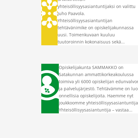
yhteisöllisyysasiantuntijaksi on valittu
Juho Paavola.
Yhteisöllisyysasiantuntijan
tehtävänimike on opiskelijakunnassa
uusi. Toimenkuvaan kuuluu
tuutoroinnin kokonaisuus sekä...
Opiskelijakunta SAMMAKKO on
Satakunnan ammattikorkeakoulussa
toimiva yli 6000 opiskelijan edunvalvo
ja palvelujärjestö. Tehtävämme on lu
onnellisia opiskelijoita. Haemme nyt
joukkoomme yhteisöllisyysasiantuntija
Yhteisöllisyysasiantuntija – vastaa...