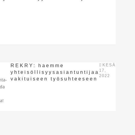
KESÄ
REKRY: haemme
17,
yhteisöllisyysasiantuntijaa
2022
vakituiseen työsuhteeseen
nta-
oda
a!